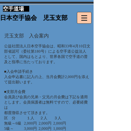
​空手道場
​日本空手協会 児玉支部
児玉支部 入会案内
公益社団法人日本空手協会は、昭和33年4月10日文
部省認可（委社第180号）による空手道公益法人
として、国内はもとより、世界各国で空手道の普
及と指導に当たっております。
■入会申請手続き
入会申込書に記入の上、当月会費計2,000円を添え
て提出願います。
■支部月会費
会員及び会員の兄弟・父兄の月会費は下記を適用
とします。会員保護者は無料ですので、必要経費
は
都度徴収させて頂きます。
区 分 １人 ２人 ３人
無級～6級 2,000円 2,000円 2,000円
5級～ 3,000円 2,000円 1,000円