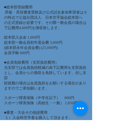
■総本部登録費用
昇級・昇段審査受験及び公式試合参加希望者はそ
の時点で公益社団法人 日本空手協会総本部へ
の正式登録が必要です。その際一般会員の場合は
下記費用4,600円を徴収致します。
総本部入会金 1,000円
総本部一般会員初年度会費 3,000円
(総本部永年会員会費) (25,000円)
会員手帳 600円
■会員免除費用（支部負担費用）
当支部では会員負担軽減の為下記費用を支部負担
とし、会員からの徴収を免除しています。但し支
部
財政難の場合は会員負担をお願いする場合があり
ますのでご承知願います。
スポーツ障害保険（中学生以下） 800円
スポーツ障害保険（高校生・一般） 1,850円
■審査・大会その他諸費用
１）入会時空手着を購入して頂きます。
２）審査及び大会参加希望者は、都度規定に基づ
いた受験料又は参加費が必要となります。