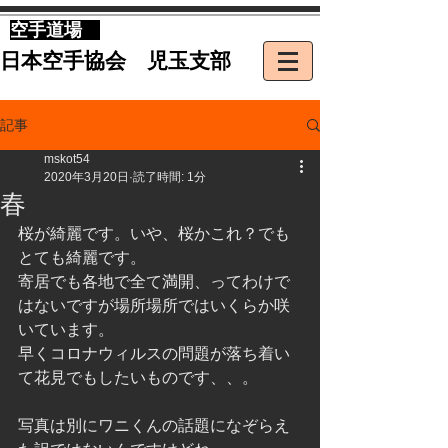
​空手道場
​日本空手協会 児玉支部
記事
mskot54
2020年3月20日
読了時間: 1分
春
桜が綺麗です。いや、桜かこれ？でも
とても綺麗です。
寄居でも各地で全て満開、ってわけで
はないですが場所場所ではいくらか咲
いています。
早くコロナウィルスの問題が落ち着い
て花見でもしたいものです、、。
写真は別にワニくんの話題になぞらえ