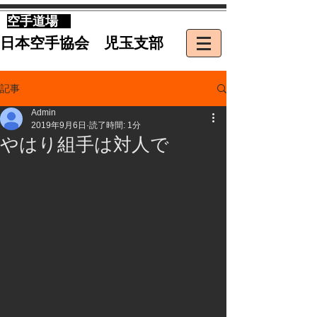
​空手道場
​日本空手協会 児玉支部
記事
Admin
2019年9月6日
読了時間: 1分
やはり組手は対人で