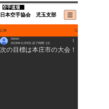
​空手道場
​日本空手協会 児玉支部
記事
Admin
2018年11月9日
読了時間: 1分
次の目標は本庄市の大会！