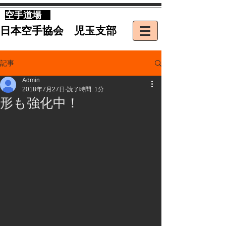
​空手道場
​日本空手協会 児玉支部
記事
Admin
2018年7月27日
読了時間: 1分
形も強化中！