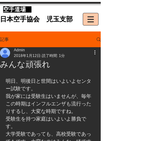
​空手道場
​日本空手協会 児玉支部
記事
Admin
2018年1月12日
読了時間: 1分
みんな頑張れ
明日、明後日と世間はいよいよセンタ
ー試験です。
我が家には受験生はいませんが、毎年
この時期はインフルエンザも流行った
りするし、大変な時期ですね。
受験生を持つ家庭はいよいよ勝負で
す。
大学受験であっても、高校受験であっ