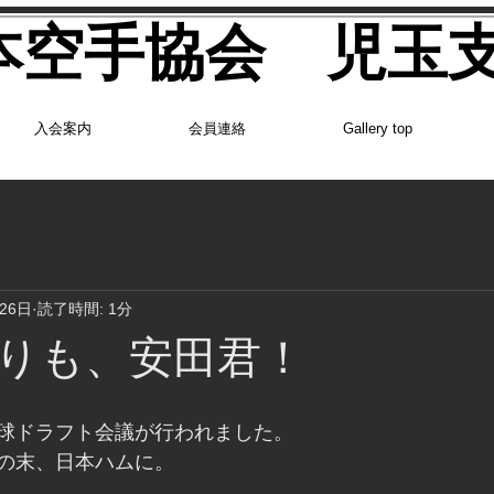
日本空手協会 児玉
入会案内
会員連絡
Gallery top
月26日
読了時間: 1分
りも、安田君！
球ドラフト会議が行われました。
の末、日本ハムに。