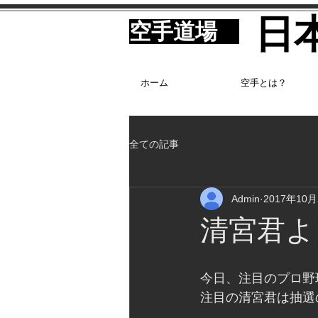
​
​空手道場
ホーム
空手とは？
全ての記事
Admin
2017年10
清宮君よ
今日、注目のプロ野
注目の清宮君は抽選