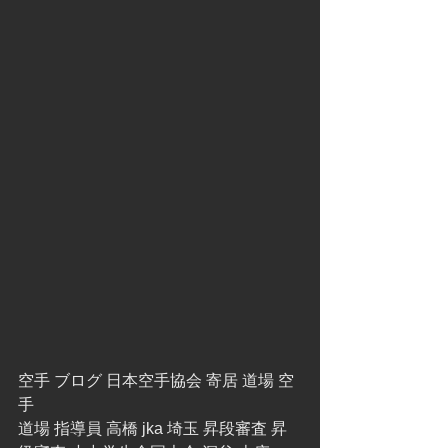
空手 ブログ 日本空手協会 寄居 道場 空
手
道場 指導員 高橋 jka 埼玉 昇段審査 昇