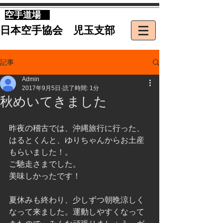
​空手道場
​日本空手協会 児玉支部
記事
Admin
2017年9月5日
読了時間: 1分
秋めいてきました
昨夜の稽古では、沖縄旅行に行った、
はるとくんと、ゆりちゃんからお土産
もらいました！。 
ご馳走さまでした。
美味しかったです！
夏休みも終わり、少しずつ朝晩涼しく
なって来ました。運動しやすくなって