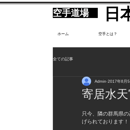
​
​空手道場
ホーム
空手とは？
全ての記事
Admin
2017年8月
寄居水天
只今、隣の群馬県の
げられております！