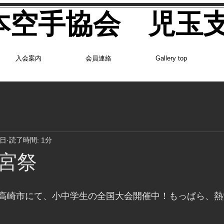
日本空手協会 児玉
入会案内
会員連絡
Gallery top
5日
読了時間: 1分
宮祭
高崎市にて、小中学生の全国大会開催中！もっぱら、熱