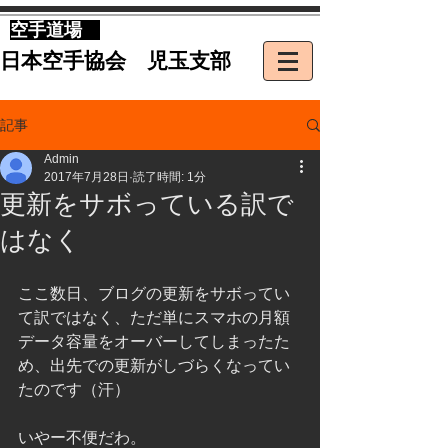
​空手道場
​日本空手協会 児玉支部
記事
Admin
2017年7月28日
読了時間: 1分
更新をサボっている訳で
はなく
ここ数日、ブログの更新をサボってい
て訳ではなく、ただ単にスマホの月額
データ容量をオーバーしてしまったた
め、出先での更新がしづらくなってい
たのです（汗）
いやー不便だわ。