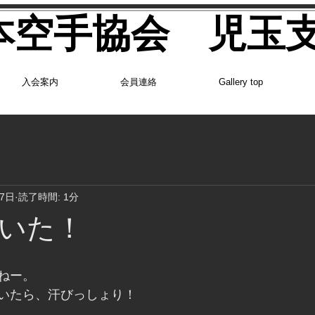
日本空手協会 児玉
入会案内
会員連絡
Gallery top
27日
読了時間: 1分
いた！
ねー。
いたら、汗びっしょり！