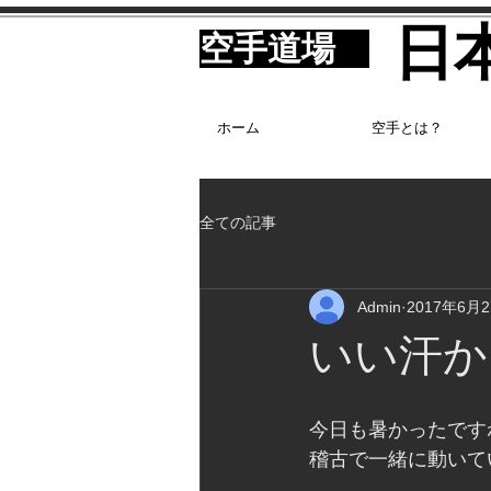
​
​空手道場
ホーム
空手とは？
全ての記事
Admin
2017年6月
いい汗か
今日も暑かったです
稽古で一緒に動いて