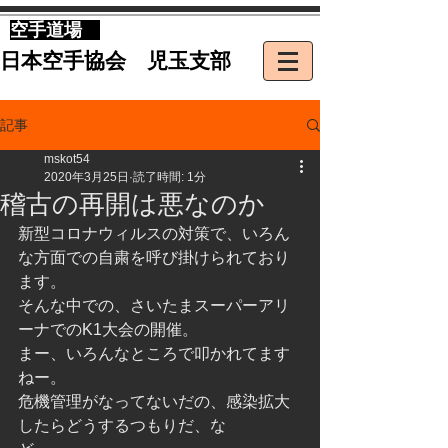
​空手道場
​日本空手協会 児玉支部
記事
mskot54
2020年3月25日
読了時間: 1分
稽古の再開は悪なのか
新型コロナウィルスの対策で、いろん
な方面での自粛を呼び掛けられており
ます。
そんな中での、さいたまスーパーアリ
ーナでのK1大会の開催。
まー、いろんなところで叩かれてます
ねー。
危機管理がなってないだの、感染拡大
したらどうするつもりだ、な