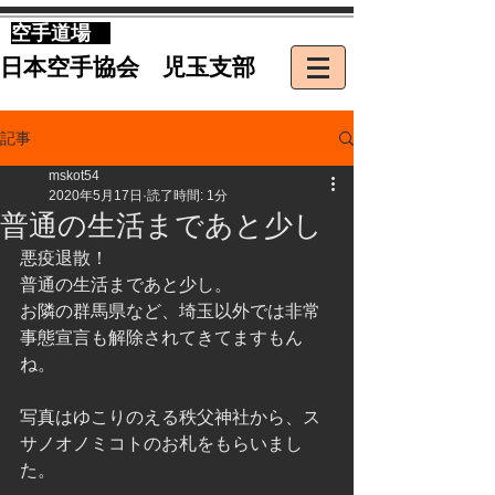
​空手道場
​日本空手協会 児玉支部
記事
mskot54
2020年5月17日
読了時間: 1分
普通の生活まであと少し
悪疫退散！
普通の生活まであと少し。
お隣の群馬県など、埼玉以外では非常
事態宣言も解除されてきてますもん
ね。
写真はゆこりのえる秩父神社から、ス
サノオノミコトのお札をもらいまし
た。