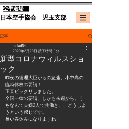
​空手道場
​日本空手協会 児玉支部
記事
mskot54
2020年2月28日
読了時間: 1分
新型コロナウィルスショ
ック
昨夜の総理大臣からの急遽、小中高の
臨時休校の要請！
正直ビックリしました。
全国一律の要請、しかも来週から。う
ちなんて夫婦2人で共働き、、どうしよ
うという感じです。
長い春休みになりますねー。